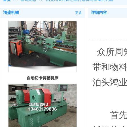
鸿盛机械
详细内容
更多
钢管双端自动车孔Ⅱ型
众所周
带和物
自动切卡簧槽机床
泊头鸿
首先托