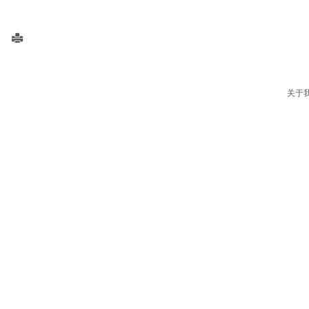
自动切管机
关于
托辊双头自动压装机床