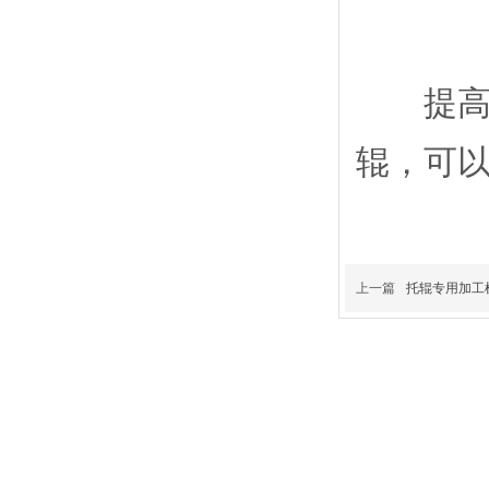
钢管双端自动车孔Ⅱ型
提高输
辊，可
自动切卡簧槽机床
上一篇
托辊专用加工